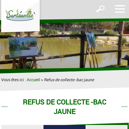
Affic
Afficher
le
le
men
formulaire
de
recherche
Vous êtes ici :
Accueil
>
Refus de collecte -bac jaune
REFUS DE COLLECTE -BAC
JAUNE