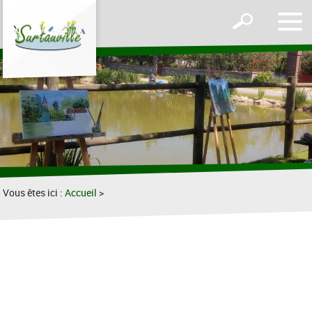
Affic
Afficher
le
le
men
formulaire
de
recherche
Vous êtes ici :
Accueil
>