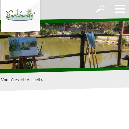
Affic
Afficher
le
le
men
formulaire
de
recherche
Vous êtes ici :
Accueil
>