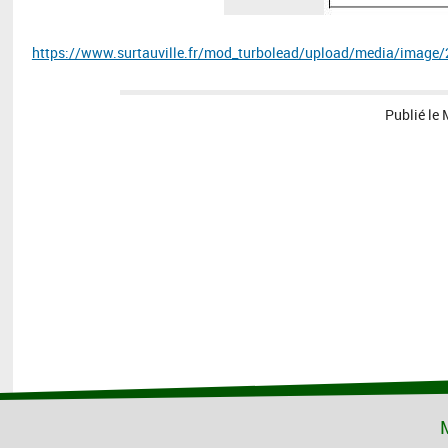
https://www.surtauville.fr/mod_turbolead/upload/media/image
Publié le
M