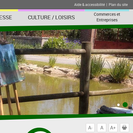
Aide & accessibilité
|
Plan du site
Commerces et
ESSE
CULTURE / LOISIRS
Entreprises
A-
A
A+
I