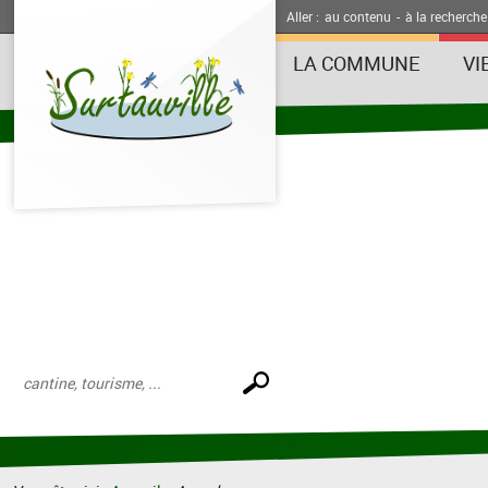
Aller :
au contenu
-
à la recherche
LA COMMUNE
VI
Effectuer
une
recherche