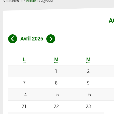
Vous êtes ici :
Accueil
>
Agenda
A
Avril 2025
Mois précédent
Mois suivant
L
M
M
1
2
7
8
9
14
15
16
21
22
23