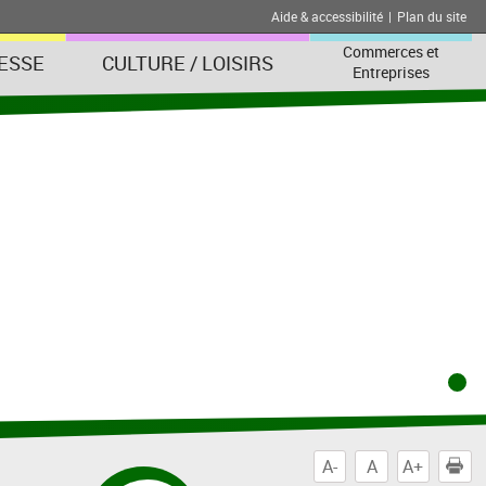
Aide & accessibilité
|
Plan du site
Commerces et
ESSE
CULTURE / LOISIRS
Entreprises
A-
A
A+
I