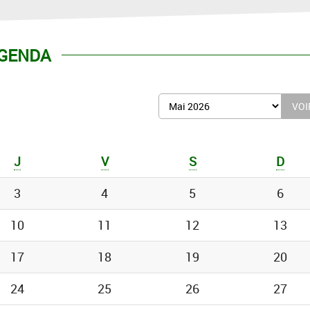
GENDA
Afficher
le
mois
de
J
V
S
D
:
3
4
5
6
10
11
12
13
17
18
19
20
24
25
26
27